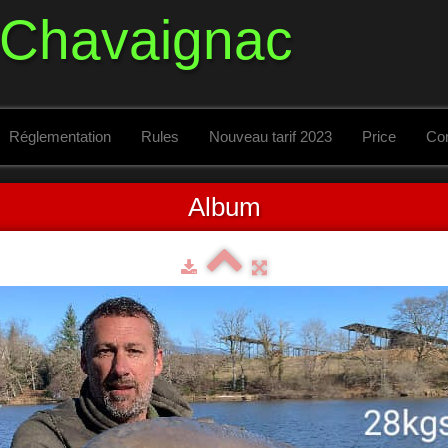
 Chavaignac
Réglementation
Rules
Nouveau tarif 2023
Price
Con
Album